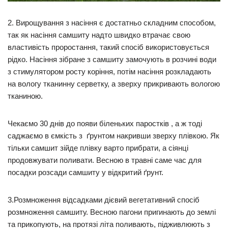
2. Вирощування з насіння є достатньо складним способом,
так як насіння самшиту надто швидко втрачає свою
властивість проростання, такий спосіб використовується
рідко. Насіння зібране з самшиту замочують в розчині води
з стимулятором росту коріння, потім насіння розкладають
на вологу тканинну серветку, а зверху прикривають вологою
тканиною.
Чекаємо 30 днів до появи біленьких паростків , а ж тоді
саджаємо в ємкість з ґрунтом накривши зверху плівкою. Як
тільки самшит зійде плівку варто прибрати, а сіянці
продовжувати поливати. Весною в травні саме час для
посадки розсади самшиту у відкритий ґрунт.
3.Розмноження відсадками дієвий вегетативний спосіб
розмноження самшиту. Весною пагони пригинають до землі
та прикопують, на протязі літа поливають, підживлюють з