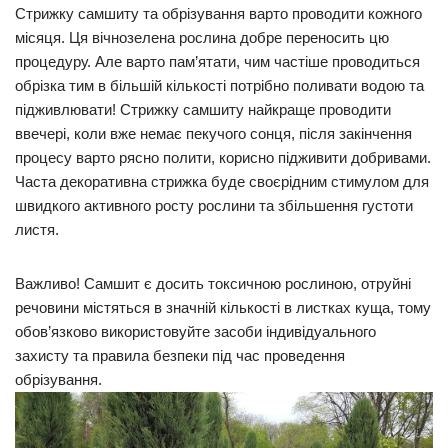
Стрижку самшиту та обрізування варто проводити кожного
місяця. Ця вічнозелена рослина добре переносить цю
процедуру. Але варто пам’ятати, чим частіше проводиться
обрізка тим в більшій кількості потрібно поливати водою та
підживлювати! Стрижку самшиту найкраще проводити
ввечері, коли вже немає пекучого сонця, після закінчення
процесу варто рясно полити, корисно підживити добривами.
Часта декоративна стрижка буде своєрідним стимулом для
швидкого активного росту рослини та збільшення густоти
листя.
Важливо! Самшит є досить токсичною рослиною, отруйні
речовини містяться в значній кількості в листках куща, тому
обов’язково використовуйте засоби індивідуального
захисту та правила безпеки під час проведення
обрізування.