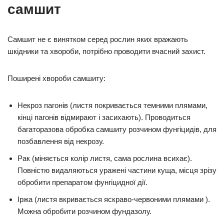
самшит
Самшит не є винятком серед рослин яких вражають
шкідники та хвороби, потрібно проводити вчасний захист.
Поширені хвороби самшиту:
Некроз пагонів (листя покривається темними плямами,
кінці пагонів відмирают і засихають). Проводиться
багаторазова обробка самшиту розчином фунгіцидів, для
позбавлення від некрозу.
Рак (міняється колір листя, сама рослина всихає).
Повністю видаляються уражені частини куща, місця зрізу
обробити препаратом фунгіцидної дії.
Іржа (листя вкривається яскраво-червоними плямами ).
Можна обробити розчином фундазолу.