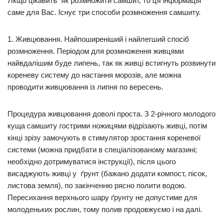
Якщо цікавить як розмножити самшит, то ця інформація
саме для Вас. Існує три способи розмноження самшиту.
1. Живцювання. Найпоширеніший і найлегший спосіб
розмноження. Періодом для розмноження живцями
найвдалішим буде липень, так як живці встигнуть розвинути
кореневу систему до настання морозів, але можна
проводити живцювання із липня по вересень.
Процедура живцювання доволі проста. З 2-річного молодого
куща самшиту гострими ножицями відрізають живці, потім
кінці зрізу замочують в стимулятор зростання кореневої
системи (можна придбати в спеціалізованому магазині;
необхідно дотримуватися інструкції), після цього
висаджують живці у ґрунт (бажано додати компост, пісок,
листова земля), по закінченню рясно полити водою.
Пересихання верхнього шару ґрунту не допустиме для
молоденьких рослин, тому полив продовжуємо і на далі.