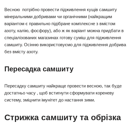
Весною потрібно провести підживлення кущів самшиту
мінеральними добривами чи органічними (найкращим
варіантом є правильно підібране комплексне з вмістом
азоту, калію, фосфору), або ж як варіант можна придбати в
спеціалізованих магазинах готову суміш для підживлення
самшиту. Осінню використовуємо для підживлення добрива
без вмісту азоту.
Пересадка самшиту
Пересадку самшиту найкраще провести весною, так буде
достатньо часу , щоб встигнути сформувати кореневу
систему, зміцнити імунітет до настання зими.
Стрижка самшиту та обрізка