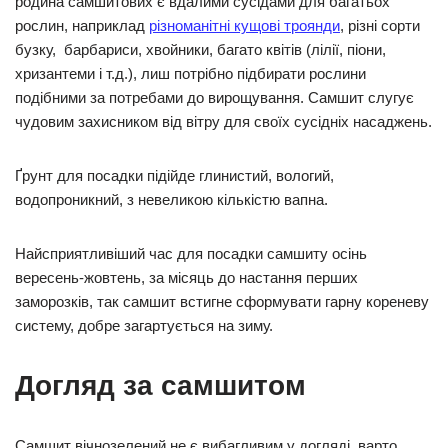
родина самшитових є вдалими сусідами для багатьох
рослин, наприклад
різноманітні кущові троянди
, різні сорти
бузку, барбариси, хвойники, багато квітів (лілії, піони,
хризантеми і т.д.), лиш потрібно підбирати рослини
подібними за потребами до вирощування. Самшит слугує
чудовим захисником від вітру для своїх сусідніх насаджень.
Ґрунт для посадки підійде глинистий, вологий,
водопроникний, з невеликою кількістю вапна.
Найсприятливіший час для посадки самшиту осінь
вересень-жовтень, за місяць до настання перших
заморозків, так самшит встигне сформувати гарну кореневу
систему, добре загартується на зиму.
Догляд за самшитом
Самшит вічнозелений не є вибагливим у догляді, варто