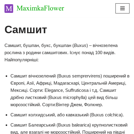
Перейти
до
Самшит
вмісту
Самшит, бушпан, букс, букшпан (
Buxus
) – вічнозелена
рослина з родини самшитових. Існує понад 100 видів.
Найпопулярніші:
Самшит вічнозелений (Buxus semprervirens) поширений в
Європі, Азії, Африці, Мадагаскарі, Центральній Америці,
Мексиці. Сорти: Elegance, Suffruticosa і т.д. Самшит
дрібно листковий (Buxus microphylla) цей вид більш
морозостійкий. Сорти:Вінтер Джем, Фолкнер.
Самшит колхидський, або кавказький (Buxus colchica).
Самшит Балеарський (Buxus balearica) крупнолистковий
вид, але взагалі не морозостійкий. Поширений на півдні